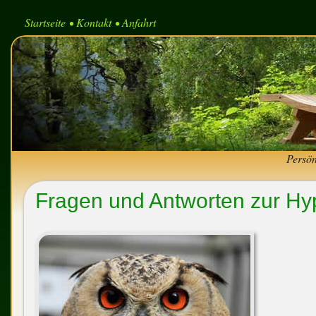
Startseite
Kontakt
Anfahrt
•
•
Persön
Fragen und Antworten zur H