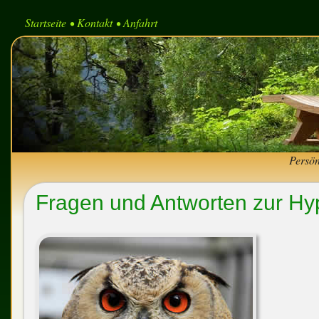
Startseite
Kontakt
Anfahrt
•
•
Persön
Fragen und Antworten zur H