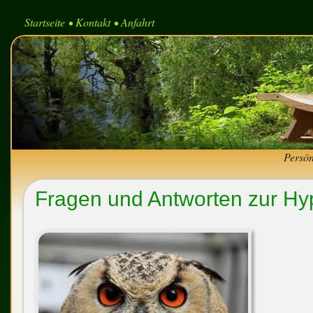
Startseite
Kontakt
Anfahrt
•
•
Persön
Fragen und Antworten zur H